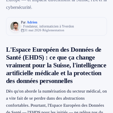
cybersécurité.
Éthique, formation, désinformation : les dimensions qu'on oublie
079 716 53 82
trop facilement
Ce que les acteurs suisses doivent faire — et sans attendre
Par
Adrien
· Fondateur, informaticien à Yverdon
En guise de conclusion : l'EHDS, un contrat de confiance qu'il
31 mai 2026
·
Réglementation
reste à construire
L'Espace Européen des Données de
Santé (EHDS) : ce que ça change
vraiment pour la Suisse, l'intelligence
artificielle médicale et la protection
des données personnelles
Dès qu'on aborde la numérisation du secteur médical, on
a vite fait de se perdre dans des abstractions
confortables. Pourtant, l'Espace Européen des Données
de Santé — l'EHDS pour les initiés — ne relève pas du