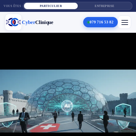
PARTICULIER
ENTREPRISE
VOUS ÊTES :
Cyber
Clinique
079 716 53 82
×
Cyber
Clinique
Services
Réparation téléphone
Tarifs
Blog
Contact