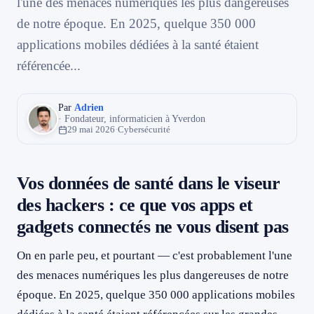
l'une des menaces numériques les plus dangereuses
une cible
079 716 53 82
de notre époque. En 2025, quelque 350 000
RGPD, nLPD : des boucliers juridiques solides ou des tigres de
papier ?
applications mobiles dédiées à la santé étaient
Ce que vous pouvez faire dès maintenant pour reprendre le
référencée...
contrôle
À faire sans attendre (vraiment, aujourd'hui)
Par
Adrien
Pour aller plus loin
· Fondateur, informaticien à Yverdon
29 mai 2026
·
Cybersécurité
Un mot pour les familles et les professionnels qui gèrent des
personnes vulnérables
Ce qui nous attend : tendances et évolutions d'ici 2026 et après
Vos données de santé dans le viseur
En résumé : protéger ses données de santé, c'est l'affaire de tous
des hackers : ce que vos apps et
gadgets connectés ne vous disent pas
On en parle peu, et pourtant — c'est probablement l'une
des menaces numériques les plus dangereuses de notre
époque. En 2025, quelque 350 000 applications mobiles