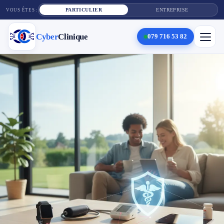
PARTICULIER
ENTREPRISE
VOUS ÊTES :
Cyber
Clinique
079 716 53 82
×
Cyber
Clinique
Services
Réparation téléphone
Tarifs
Blog
Contact