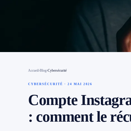
Contact
📱 Réparation téléphone par marque
📍 LOCALITÉS DESSERVIES
Région d'Yverdon
6
Gros-de-Vaud
Accueil
›
Blog
›
Cybersécurité
4
CYBERSÉCURITÉ · 24 MAI 2026
Broye
5
Compte Instagra
Jura & Plateau
4
: comment le réc
Hors zone
2