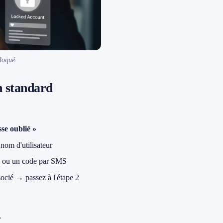
loqué.
n standard
se oublié »
nom d'utilisateur
ail ou un code par SMS
socié → passez à l'étape 2
»