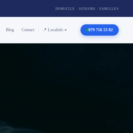
DOMICILE · SENIORS · FAMILLES
Blog
Contact
📍 Localités
079 716 53 82