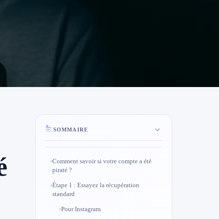
SOMMAIRE
é
Comment savoir si votre compte a été
piraté ?
Étape 1 : Essayez la récupération
standard
Pour Instagram