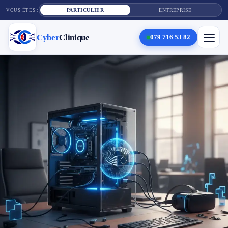
PARTICULIER
ENTREPRISE
VOUS ÊTES :
Cyber
Clinique
079 716 53 82
×
Cyber
Clinique
Services
Réparation téléphone
Tarifs
Blog
Contact