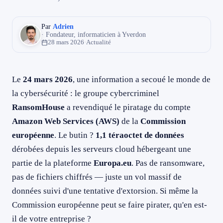
L'extorsion sans chiffrement : la nouvelle tendance
079 716 53 82
Par
Adrien
La souveraineté des données en question
· Fondateur, informaticien à Yverdon
28 mars 2026
·
Actualité
Checklist : sécurisez votre environnement cloud
Ne laissez pas votre cloud sans surveillance
Le
24 mars 2026
, une information a secoué le monde de
la cybersécurité : le groupe cybercriminel
RansomHouse
a revendiqué le piratage du compte
Amazon Web Services (AWS)
de la
Commission
européenne
. Le butin ?
1,1 téraoctet de données
dérobées depuis les serveurs cloud hébergeant une
partie de la plateforme
Europa.eu
. Pas de ransomware,
pas de fichiers chiffrés — juste un vol massif de
données suivi d'une tentative d'extorsion. Si même la
Commission européenne peut se faire pirater, qu'en est-
il de votre entreprise ?