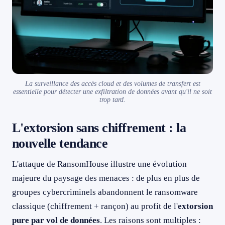
La surveillance des accès cloud et des volumes de transfert est
essentielle pour détecter une exfiltration de données avant qu'il ne soit
trop tard.
L'extorsion sans chiffrement : la
nouvelle tendance
L'attaque de RansomHouse illustre une évolution
majeure du paysage des menaces : de plus en plus de
groupes cybercriminels abandonnent le ransomware
classique (chiffrement + rançon) au profit de l'
extorsion
pure par vol de données
. Les raisons sont multiples :