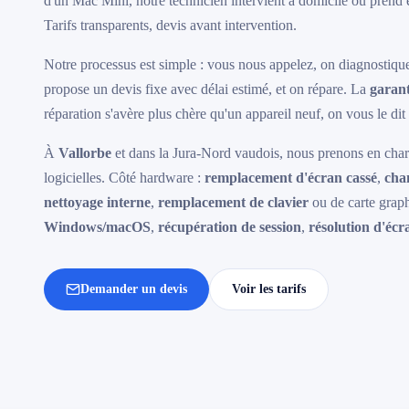
d'un Mac Mini, notre technicien intervient à domicile ou prend e
Tarifs transparents, devis avant intervention.
Notre processus est simple : vous nous appelez, on diagnostique 
propose un devis fixe avec délai estimé, et on répare. La
garant
réparation s'avère plus chère qu'un appareil neuf, on vous le di
À
Vallorbe
et dans la Jura-Nord vaudois, nous prenons en charg
logicielles. Côté hardware :
remplacement d'écran cassé
,
cha
nettoyage interne
,
remplacement de clavier
ou de carte graph
Windows/macOS
,
récupération de session
,
résolution d'écr
Demander un devis
Voir les tarifs