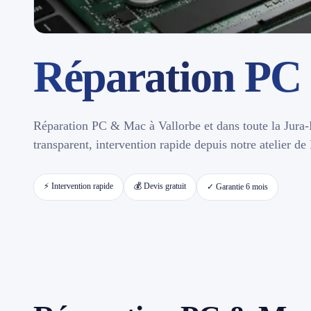
Contact
Réparation PC
📱 Réparation téléphone par marque
📍 LOCALITÉS DESSERVIES
Réparation PC & Mac à Vallorbe et dans toute la Jura-
Région d'Yverdon
6
transparent, intervention rapide depuis notre atelier d
Gros-de-Vaud
4
⚡ Intervention rapide
💰 Devis gratuit
✓ Garantie 6 mois
Broye
5
Jura & Plateau
4
Hors zone
2