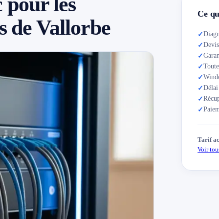
pour les
Ce qui
s de Vallorbe
Diagn
✓
Devis
✓
Garan
✓
Tout
✓
Wind
✓
Délai
✓
Récup
✓
Paiem
✓
Tarif a
Voir tous