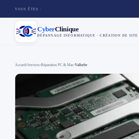
VOUS ÊTES :
Cyber
Clinique
DÉPANNAGE INFORMATIQUE · CRÉATION DE SITE
×
Cyber
Clinique
Accueil
›
Services
›
Réparation PC & Mac
›
Vallorbe
Services
Réparation téléphone
Tarifs
Blog