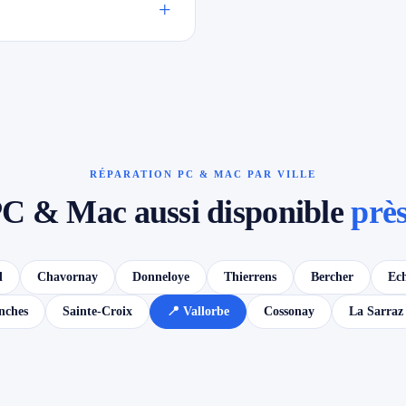
+
RÉPARATION PC & MAC PAR VILLE
C & Mac aussi disponible
près
d
Chavornay
Donneloye
Thierrens
Bercher
Ech
nches
Sainte-Croix
📍 Vallorbe
Cossonay
La Sarraz