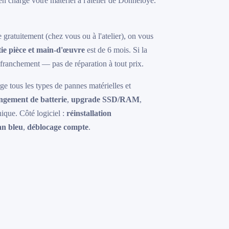
n charge votre matériel à l'atelier de Donneloye.
gratuitement (chez vous ou à l'atelier), on vous
ie pièce et main-d'œuvre
est de 6 mois. Si la
t franchement — pas de réparation à tout prix.
e tous les types de pannes matérielles et
ngement de batterie
,
upgrade SSD/RAM
,
ique. Côté logiciel :
réinstallation
an bleu
,
déblocage compte
.