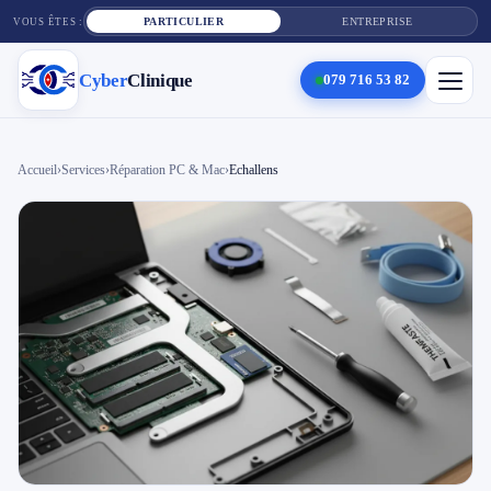
PARTICULIER
ENTREPRISE
VOUS ÊTES :
Cyber
Clinique
079 716 53 82
×
Cyber
Clinique
Accueil
›
Services
›
Réparation PC & Mac
›
Echallens
Services
Réparation téléphone
Tarifs
Blog
Contact