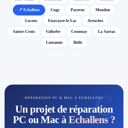
📍 Echallens
Cugy
Payerne
Moudon
Lucens
Estavayer-le-Lac
Avenches
Sainte-Croix
Vallorbe
Cossonay
La Sarraz
Lausanne
Bulle
C
RÉPARATION PC & MAC À ECHALLENS
Un projet de réparation
PC ou Mac à
Echallens ?