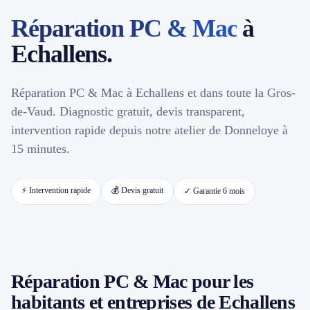
Réparation PC & Mac
à
📱 Réparation téléphone par marque
Echallens.
📍 LOCALITÉS DESSERVIES
Réparation PC & Mac à Echallens et dans toute la Gros-
Région d'Yverdon
6
de-Vaud. Diagnostic gratuit, devis transparent,
intervention rapide depuis notre atelier de Donneloye à
Gros-de-Vaud
4
15 minutes.
Broye
5
⚡ Intervention rapide
💰 Devis gratuit
✓ Garantie 6 mois
Jura & Plateau
4
Hors zone
2
Réparation PC & Mac pour les
→ Toutes les zones d'intervention (21 villes)
habitants et entreprises de Echallens