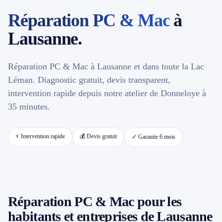
Réparation PC & Mac
à
📱 Réparation téléphone par marque
Lausanne.
📍 LOCALITÉS DESSERVIES
Réparation PC & Mac à Lausanne et dans toute la Lac
Région d'Yverdon
6
Léman. Diagnostic gratuit, devis transparent,
intervention rapide depuis notre atelier de Donneloye à
Gros-de-Vaud
4
35 minutes.
Broye
5
⚡ Intervention rapide
💰 Devis gratuit
✓ Garantie 6 mois
Jura & Plateau
4
Hors zone
2
Réparation PC & Mac pour les
→ Toutes les zones d'intervention (21 villes)
habitants et entreprises de Lausanne