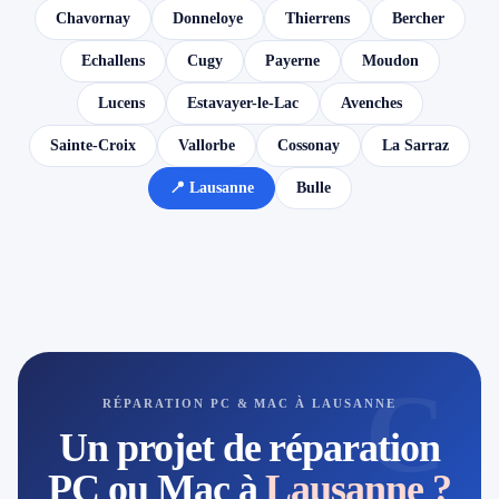
Chavornay
Donneloye
Thierrens
Bercher
Echallens
Cugy
Payerne
Moudon
Lucens
Estavayer-le-Lac
Avenches
Sainte-Croix
Vallorbe
Cossonay
La Sarraz
📍 Lausanne
Bulle
C
RÉPARATION PC & MAC À LAUSANNE
Un projet de réparation
PC ou Mac à
Lausanne ?