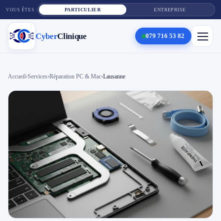
PARTICULIER
ENTREPRISE
VOUS ÊTES :
Cyber
Clinique
079 716 53 82
×
Cyber
Clinique
Accueil
›
Services
›
Réparation PC & Mac
›
Lausanne
Services
Réparation téléphone
Tarifs
Blog
Contact