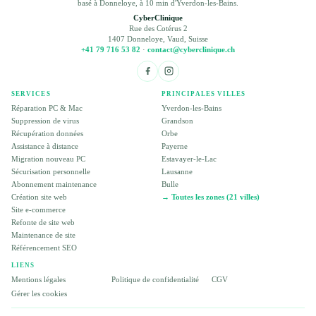
basé à Donneloye, à 10 min d'Yverdon-les-Bains.
CyberClinique
Rue des Cotérus 2
1407 Donneloye, Vaud, Suisse
+41 79 716 53 82
·
contact@cyberclinique.ch
SERVICES
PRINCIPALES VILLES
Réparation PC & Mac
Yverdon-les-Bains
Suppression de virus
Grandson
Récupération données
Orbe
Assistance à distance
Payerne
Migration nouveau PC
Estavayer-le-Lac
Sécurisation personnelle
Lausanne
Abonnement maintenance
Bulle
Création site web
→ Toutes les zones (21 villes)
Site e-commerce
Refonte de site web
Maintenance de site
Référencement SEO
LIENS
Mentions légales
Politique de confidentialité
CGV
Gérer les cookies