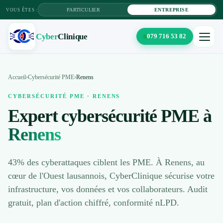
PARTICULIER
ENTREPRISE
VOUS ÊTES :
Cyber
Clinique
079 716 53 82
×
Cyber
Clinique
Accueil
›
Cybersécurité PME
›
Renens
CYBERSÉCURITÉ PME · RENENS
Expert cybersécurité PME à
Solutions IT
Renens
Maintenance
Cybersécurité
43% des cyberattaques ciblent les PME. À Renens, au
cœur de l'Ouest lausannois, CyberClinique sécurise votre
Tarifs
infrastructure, vos données et vos collaborateurs. Audit
gratuit, plan d'action chiffré, conformité nLPD.
Blog