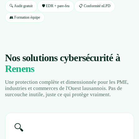
Contact
🔍 Audit gratuit
🛡️ EDR + pare-feu
📋 Conformité nLPD
👥 Formation équipe
📱 Réparation téléphone par marque
📍 LOCALITÉS DESSERVIES
Nos solutions cybersécurité à
Région d'Yverdon
6
Renens
Gros-de-Vaud
4
Une protection complète et dimensionnée pour les PME,
industries et commerces de l'Ouest lausannois. Pas de
surcouche inutile, juste ce qui protège vraiment.
Broye
5
Jura & Plateau
4
🔍
Hors zone
2