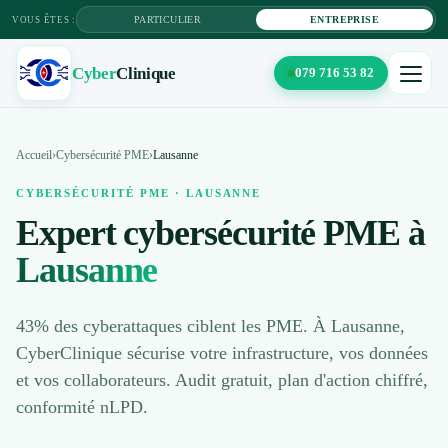
PARTICULIER
ENTREPRISE
VOUS ÊTES :
Cyber
Clinique
079 716 53 82
×
Cyber
Clinique
Accueil
›
Cybersécurité PME
›
Lausanne
CYBERSÉCURITÉ PME · LAUSANNE
Expert cybersécurité PME à
Solutions IT
Lausanne
Maintenance
Cybersécurité
43% des cyberattaques ciblent les PME. À Lausanne,
CyberClinique sécurise votre infrastructure, vos données
Tarifs
et vos collaborateurs. Audit gratuit, plan d'action chiffré,
conformité nLPD.
Blog