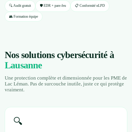
Contact
🔍 Audit gratuit
🛡️ EDR + pare-feu
📋 Conformité nLPD
👥 Formation équipe
📱 Réparation téléphone par marque
📍 LOCALITÉS DESSERVIES
Nos solutions cybersécurité à
Région d'Yverdon
6
Lausanne
Gros-de-Vaud
4
Une protection complète et dimensionnée pour les PME de
Lac Léman. Pas de surcouche inutile, juste ce qui protège
vraiment.
Broye
5
Jura & Plateau
4
🔍
Hors zone
2