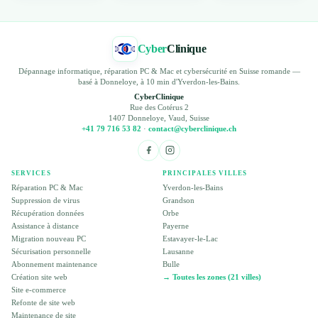
Cyber
Clinique
Dépannage informatique, réparation PC & Mac et cybersécurité en Suisse romande —
basé à Donneloye, à 10 min d'Yverdon-les-Bains.
CyberClinique
Rue des Cotérus 2
1407 Donneloye, Vaud, Suisse
+41 79 716 53 82
·
contact@cyberclinique.ch
SERVICES
PRINCIPALES VILLES
Réparation PC & Mac
Yverdon-les-Bains
Suppression de virus
Grandson
Récupération données
Orbe
Assistance à distance
Payerne
Migration nouveau PC
Estavayer-le-Lac
Sécurisation personnelle
Lausanne
Abonnement maintenance
Bulle
Création site web
→ Toutes les zones (21 villes)
Site e-commerce
Refonte de site web
Maintenance de site