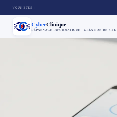
VOUS ÊTES :
Cyber
Clinique
DÉPANNAGE INFORMATIQUE · CRÉATION DE SITE
×
Cyber
Clinique
Services
Réparation téléphone
Tarifs
Blog