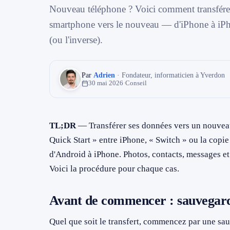
→ Toutes les zones d'intervention (21 villes)
Nouveau téléphone ? Voici comment transférer 
smartphone vers le nouveau — d'iPhone à iP
079 716 53 82
(ou l'inverse).
Par
Adrien
· Fondateur, informaticien à Yverdon
30 mai 2026
·
Conseil
TL;DR
— Transférer ses données vers un nouveau 
Quick Start » entre iPhone, « Switch » ou la copi
d'Android à iPhone. Photos, contacts, messages et
Voici la procédure pour chaque cas.
Avant de commencer : sauvegar
Quel que soit le transfert, commencez par une sa