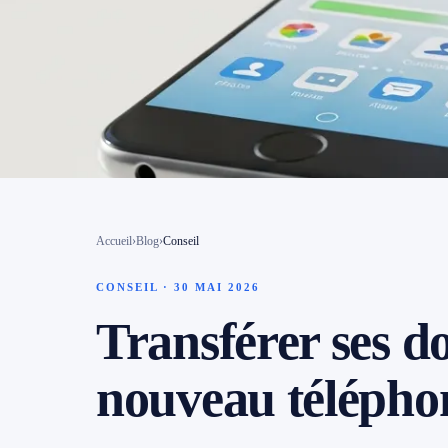
Contact
📱 Réparation téléphone par marque
📍 LOCALITÉS DESSERVIES
Région d'Yverdon
6
Gros-de-Vaud
Accueil
›
Blog
›
Conseil
4
CONSEIL · 30 MAI 2026
Broye
5
Transférer ses d
Jura & Plateau
4
nouveau téléphon
Hors zone
2