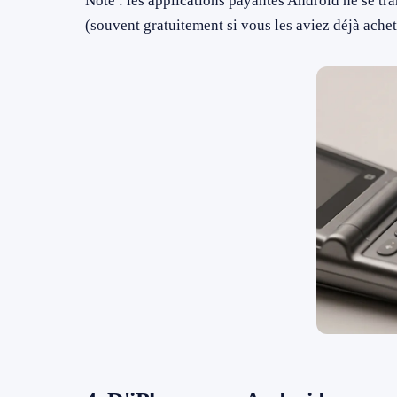
Note : les applications payantes Android ne se tr
(souvent gratuitement si vous les aviez déjà ache