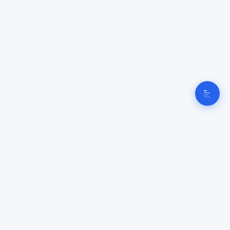
Cyber
Clinique
Dépannage informatique, réparation PC & Mac et cybersécurité en Suisse romande —
basé à Donneloye, à 10 min d'Yverdon-les-Bains.
CyberClinique