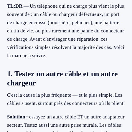
FAQ — Téléphone qui ne charge plus
TL;DR
— Un téléphone qui ne charge plus vient le plus
079 716 53 82
Le câble charge par moments si je le bouge — que faire ?
souvent de : un câble ou chargeur défectueux, un port
de charge encrassé (poussière, peluches), une batterie
Mon téléphone affiche « accessoire non pris en charge » ou «
humidité détectée »
en fin de vie, ou plus rarement une panne du connecteur
Charge lente soudaine, est-ce grave ?
de charge. Avant d'envisager une réparation, ces
Votre téléphone ne charge toujours pas ? CyberClinique répare
vérifications simples résolvent la majorité des cas. Voici
la marche à suivre.
1. Testez un autre câble et un autre
chargeur
C'est la cause la plus fréquente — et la plus simple. Les
câbles s'usent, surtout près des connecteurs où ils plient.
Solution :
essayez un autre câble ET un autre adaptateur
secteur. Testez aussi une autre prise murale. Les câbles