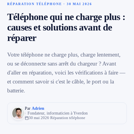
RÉPARATION TÉLÉPHONE · 30 MAI 2026
📱 Réparation téléphone par marque
Téléphone qui ne charge plus :
causes et solutions avant de
📍 LOCALITÉS DESSERVIES
réparer
Région d'Yverdon
6
Votre téléphone ne charge plus, charge lentement,
Gros-de-Vaud
4
ou se déconnecte sans arrêt du chargeur ? Avant
d'aller en réparation, voici les vérifications à faire —
1. Testez un autre câble et un autre chargeur
Broye
5
et comment savoir si c'est le câble, le port ou la
2. Nettoyez le port de charge
batterie.
3. Redémarrez le téléphone
Jura & Plateau
4
4. Vérifiez la batterie
Par
Adrien
Hors zone
2
5. Charge sans fil (test diagnostic)
· Fondateur, informaticien à Yverdon
30 mai 2026
·
Réparation téléphone
6. Connecteur de charge défectueux
→ Toutes les zones d'intervention (21 villes)
Tableau : isoler la panne