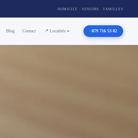
DOMICILE · SENIORS · FAMILLES
Blog
Contact
📍 Localités
079 716 53 82