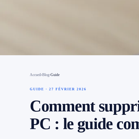
Contact
📱 Réparation téléphone par marque
📍 LOCALITÉS DESSERVIES
Région d'Yverdon
6
Gros-de-Vaud
Accueil
›
Blog
›
Guide
4
GUIDE · 27 FÉVRIER 2026
Broye
5
Comment supprim
Jura & Plateau
4
PC : le guide co
Hors zone
2