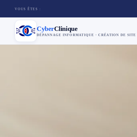
VOUS ÊTES :
Cyber
Clinique
DÉPANNAGE INFORMATIQUE · CRÉATION DE SITE
×
Cyber
Clinique
Services
Réparation téléphone
Tarifs
Blog