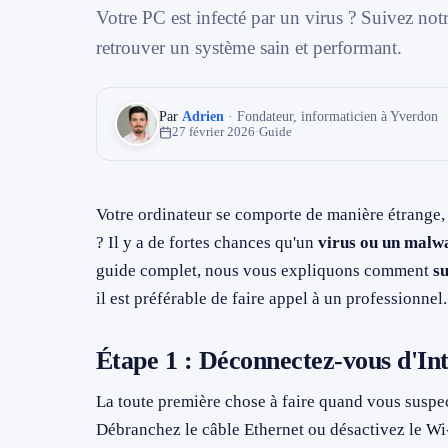
→ Toutes les zones d'intervention (21 villes)
Votre PC est infecté par un virus ? Suivez not
retrouver un système sain et performant.
079 716 53 82
Par
Adrien
· Fondateur, informaticien à Yverdon
27 février 2026
·
Guide
Votre ordinateur se comporte de manière étrange, d
? Il y a de fortes chances qu'un
virus ou un malw
guide complet, nous vous expliquons comment
s
il est préférable de faire appel à un professionnel.
Étape 1 : Déconnectez-vous d'I
La toute première chose à faire quand vous suspe
Débranchez le câble Ethernet ou désactivez le 