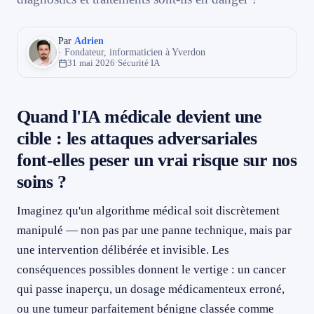
par une attaque ?
079 716 53 82
Quelles solutions techniques et organisationnelles pour renforcer
la sécurité de l'IA médicale ?
Par
Adrien
· Fondateur, informaticien à Yverdon
Conclusion : une menace réelle, des réponses à la hauteur
31 mai 2026
·
Sécurité IA
Quand l'IA médicale devient une
cible : les attaques adversariales
font-elles peser un vrai risque sur nos
soins ?
Imaginez qu'un algorithme médical soit discrètement
manipulé — non pas par une panne technique, mais par
une intervention délibérée et invisible. Les
conséquences possibles donnent le vertige : un cancer
qui passe inaperçu, un dosage médicamenteux erroné,
ou une tumeur parfaitement bénigne classée comme