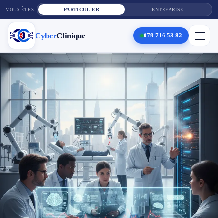
PARTICULIER
ENTREPRISE
VOUS ÊTES :
Cyber
Clinique
079 716 53 82
×
Cyber
Clinique
Services
Réparation téléphone
Tarifs
Blog
Contact