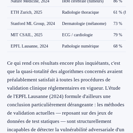
Nature Medicine, 2024
IRM cérébrale (tumeurs)
86 %
ETH Zurich, 2025
Radiologie thoracique
61 % (boîte
Stanford ML Group, 2024
Dermatologie (mélanome)
73 %
MIT CSAIL, 2025
ECG / cardiologie
79 %
EPFL Lausanne, 2024
Pathologie numérique
68 %
Ce qui rend ces résultats encore plus inquiétants, c'est
que la quasi-totalité des algorithmes concernés avaient
préalablement satisfait à toutes les procédures de
validation clinique réglementaires en vigueur. L'étude
de l'EPFL Lausanne (2024) formule d'ailleurs une
conclusion particulièrement dérangeante : les méthodes
de validation actuelles — reposant sur des jeux de
données de test statiques — sont structurellement
incapables de détecter la vulnérabilité adversariale d'un